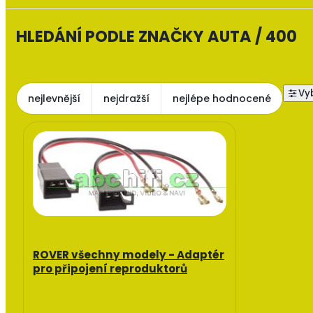
HLEDÁNÍ PODLE ZNAČKY AUTA / 400
nejlevnější
nejdražší
nejlépe hodnocené
ROVER všechny modely - Adaptér
pro připojení reproduktorů