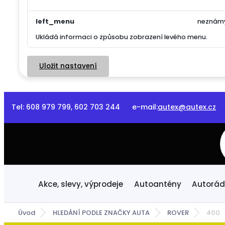
left_menu
neznám
Ukládá informaci o způsobu zobrazení levého menu.
Uložit nastavení
Tel: 608 979 799, 602 703 244 e-mail:
autex@autex.cz
Do
Akce, slevy, výprodeje
Autoantény
Autorád
Úvod
HLEDÁNÍ PODLE ZNAČKY AUTA
ROVER
400