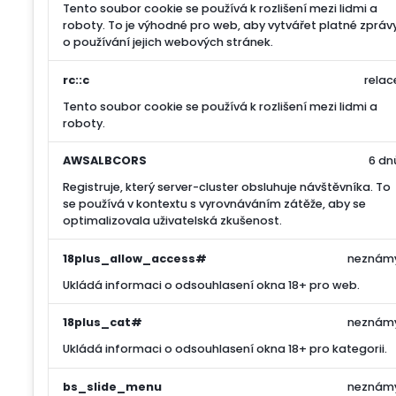
Tento soubor cookie se používá k rozlišení mezi lidmi a
roboty. To je výhodné pro web, aby vytvářet platné zpráv
o používání jejich webových stránek.
rc::c
relac
Tento soubor cookie se používá k rozlišení mezi lidmi a
roboty.
AWSALBCORS
6 dn
Registruje, který server-cluster obsluhuje návštěvníka. To
se používá v kontextu s vyrovnáváním zátěže, aby se
optimalizovala uživatelská zkušenost.
18plus_allow_access#
neznám
Ukládá informaci o odsouhlasení okna 18+ pro web.
18plus_cat#
neznám
Ukládá informaci o odsouhlasení okna 18+ pro kategorii.
bs_slide_menu
neznám