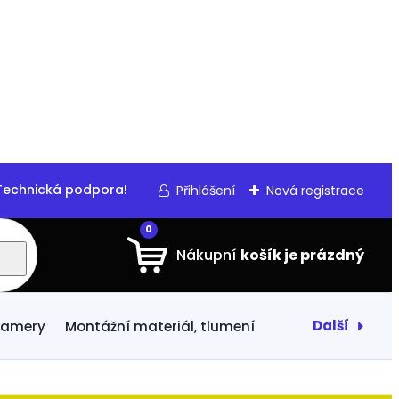
echnická podpora!
Přihlášení
Nová registrace
0
Další
 kamery
Montážní materiál, tlumení