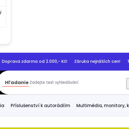
ý
prava zdarma od 2.000,- Kč! Záruka nejnižších cen! T
Hľadanie
ia
Příslušenství k autorádiím
Multimédia, monitory,