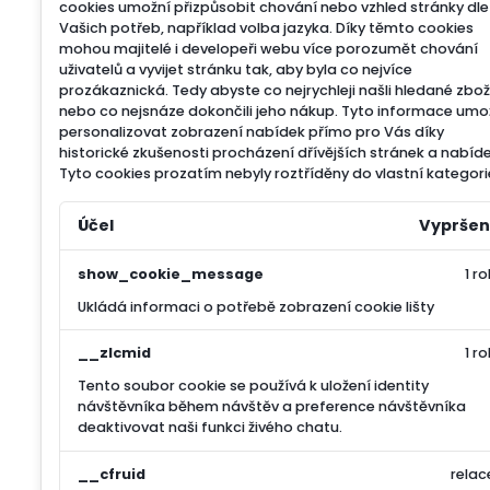
cookies umožní přizpůsobit chování nebo vzhled stránky dle
Vašich potřeb, například volba jazyka.
Díky těmto cookies
mohou majitelé i developeři webu více porozumět chování
uživatelů a vyvijet stránku tak, aby byla co nejvíce
prozákaznická. Tedy abyste co nejrychleji našli hledané zbož
nebo co nejsnáze dokončili jeho nákup.
Tyto informace umo
personalizovat zobrazení nabídek přímo pro Vás díky
historické zkušenosti procházení dřívějších stránek a nabíde
Tyto cookies prozatím nebyly roztříděny do vlastní kategori
Účel
Vypršen
show_cookie_message
1 ro
Ukládá informaci o potřebě zobrazení cookie lišty
__zlcmid
1 ro
Tento soubor cookie se používá k uložení identity
návštěvníka během návštěv a preference návštěvníka
deaktivovat naši funkci živého chatu.
__cfruid
relac