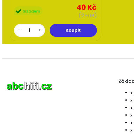
40 Kč
Skladem
(2 EUR)
-
+
Zákla