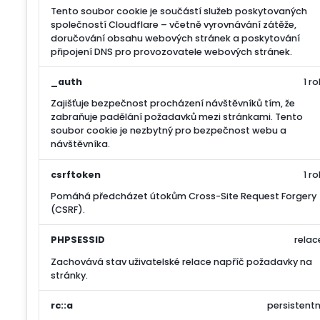
Tento soubor cookie je součástí služeb poskytovaných
společností Cloudflare – včetně vyrovnávání zátěže,
doručování obsahu webových stránek a poskytování
připojení DNS pro provozovatele webových stránek.
_auth
1 ro
Zajišťuje bezpečnost procházení návštěvníků tím, že
zabraňuje padělání požadavků mezi stránkami. Tento
soubor cookie je nezbytný pro bezpečnost webu a
návštěvníka.
csrftoken
1 ro
Pomáhá předcházet útokům Cross-Site Request Forgery
(CSRF).
PHPSESSID
relac
Zachovává stav uživatelské relace napříč požadavky na
stránky.
rc::a
persistentn