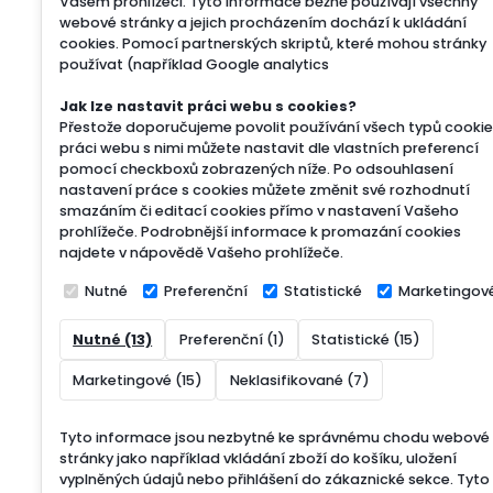
Vašem prohlížeči. Tyto informace běžně používají všechny
webové stránky a jejich procházením dochází k ukládání
cookies. Pomocí partnerských skriptů, které mohou stránky
používat (například Google analytics
Jak lze nastavit práci webu s cookies?
Přestože doporučujeme povolit používání všech typů cookie
práci webu s nimi můžete nastavit dle vlastních preferencí
pomocí checkboxů zobrazených níže. Po odsouhlasení
nastavení práce s cookies můžete změnit své rozhodnutí
smazáním či editací cookies přímo v nastavení Vašeho
prohlížeče. Podrobnější informace k promazání cookies
najdete v nápovědě Vašeho prohlížeče.
Nutné
Preferenční
Statistické
Marketingov
Nutné (13)
Preferenční (1)
Statistické (15)
Marketingové (15)
Neklasifikované (7)
Tyto informace jsou nezbytné ke správnému chodu webové
stránky jako například vkládání zboží do košíku, uložení
vyplněných údajů nebo přihlášení do zákaznické sekce.
Tyto