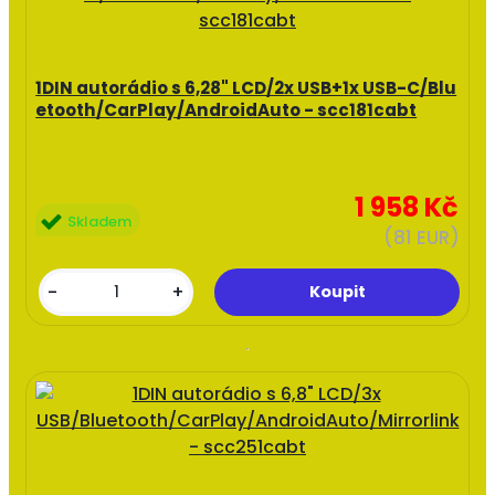
1DIN autorádio s 6,28" LCD/2x USB+1x USB-C/Blu
etooth/CarPlay/AndroidAuto - scc181cabt
1 958 Kč
Skladem
(81 EUR)
-
+