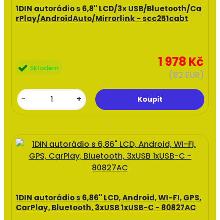
1DIN autorádio s 6,8" LCD/3x USB/Bluetooth/Ca
rPlay/AndroidAuto/Mirrorlink - scc251cabt
1 978 Kč
Skladem
(82 EUR)
-
+
1DIN autorádio s 6,86" LCD, Android, WI-FI, GPS,
CarPlay, Bluetooth, 3xUSB 1xUSB-C - 80827AC