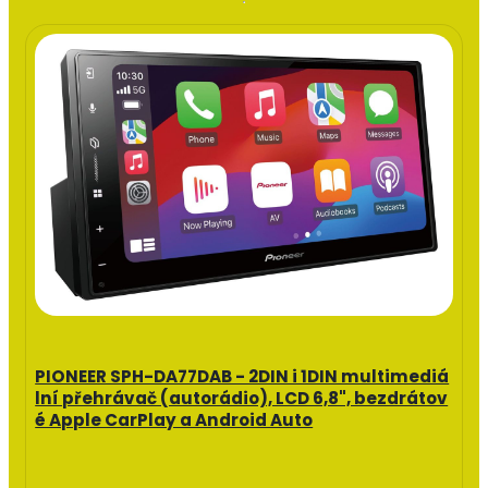
PIONEER SPH-DA77DAB - 2DIN i 1DIN multimediá
lní přehrávač (autorádio), LCD 6,8", bezdrátov
é Apple CarPlay a Android Auto