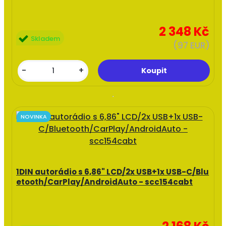
2 348 Kč
Skladem
(97 EUR)
-
+
NOVINKA
1DIN autorádio s 6,86" LCD/2x USB+1x USB-C/Blu
etooth/CarPlay/AndroidAuto - scc154cabt