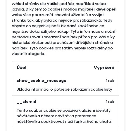
vzhled stránky dle Vašich potřeb, například volba
jazyka.
Díky těmto cookies mohou majitelé i developeři
webu více porozumět chování uživatelů a vyvijet
stránku tak, aby byla co nejvíce prozákaznická. Tedy
abyste co nejrychleji našli hledané zboží nebo co
nejsnáze dokončili jeho nákup.
Tyto informace umožní
personalizovat zobrazení nabídek přímo pro Vás díky
historické zkušenosti procházení dřívějších stránek a
nabídek.
Tyto cookies prozatím nebyly roztříděny do
vlastní kategorie.
Účel
Vypršení
show_cookie_message
1 rok
Ukládá informaci o potřebě zobrazení cookie lišty
__zlcmid
1 rok
Tento soubor cookie se používá k uložení identity
návštěvníka během návštěv a preference
návštěvníka deaktivovat naši funkci živého chatu.