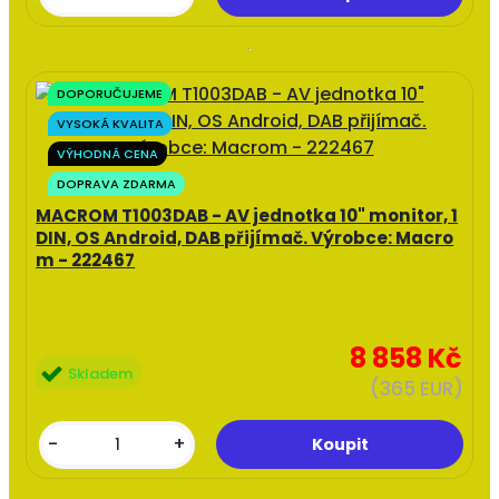
DOPORUČUJEME
VYSOKÁ KVALITA
VÝHODNÁ CENA
DOPRAVA ZDARMA
MACROM T1003DAB - AV jednotka 10" monitor, 1
DIN, OS Android, DAB přijímač. Výrobce: Macro
m - 222467
8 858 Kč
Skladem
(365 EUR)
-
+