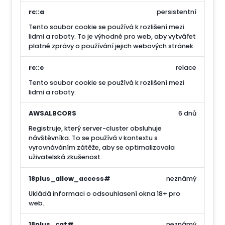
rc::a
persistentní
Tento soubor cookie se používá k rozlišení mezi
lidmi a roboty. To je výhodné pro web, aby vytvářet
platné zprávy o používání jejich webových stránek.
rc::c
relace
Tento soubor cookie se používá k rozlišení mezi
lidmi a roboty.
AWSALBCORS
6 dnů
Registruje, který server-cluster obsluhuje
návštěvníka. To se používá v kontextu s
vyrovnáváním zátěže, aby se optimalizovala
uživatelská zkušenost.
18plus_allow_access#
neznámý
Ukládá informaci o odsouhlasení okna 18+ pro
web.
18plus_cat#
neznámý