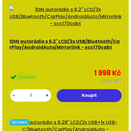
1DIN autorádio s 6,2" LCD/3x USB/Bluetooth/Ca
rPlay/AndroidAuto/Mirrorlink - scc170cabt
1 998 Kč
Skladem
(82 EUR)
-
+
NOVINKA