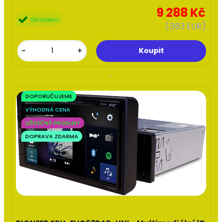
9 288 Kč
Skladem
(383 EUR)
-
+
DOPORUČUJEME
VÝHODNÁ CENA
UŽITEČNÝ PRODUKT
DOPRAVA ZDARMA