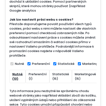
dochází k ukládání cookies. Pomocí partnerských
skriptů, které mohou stránky používat (například
Google analytics
Jak lze nastavit práci webu s cookies?
Přestože doporučujeme povolit používání všech typů
cookies, práci webu s nimi můžete nastavit dle vlastních
preferencí pomocí checkboxů zobrazených níže. Po
odsouhlasení nastavení práce s cookies můžete změnit
své rozhodnutí smazáním či editací cookies přímo v
nastavení Vašeho prohlížeče. Podrobnější informace k
promazání cookies najdete v nápovědě Vašeho
prohlížeče.
Nutné
Preferenční
Statistické
Marketingové
Nutné
Preferenční
Statistické
Marketingové
Ne
(13)
(1)
(15)
(15)
(7
Tyto informace jsou nezbytné ke správnému chodu
webové stránky jako například vkládání zboží do košíku,
uložení vyplněných údajů nebo přihlášení do zákaznické
sekce.
Tyto cookies umožní přizpůsobit chování nebo