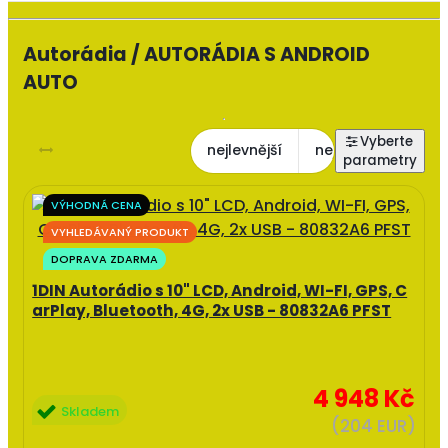
Autorádia / AUTORÁDIA S ANDROID
AUTO
nejlevnější
nejdražší
nejl
VÝHODNÁ CENA
VYHLEDÁVANÝ PRODUKT
DOPRAVA ZDARMA
1DIN Autorádio s 10" LCD, Android, WI-FI, GPS, C
arPlay, Bluetooth, 4G, 2x USB - 80832A6 PFST
4 948 Kč
Skladem
(204 EUR)