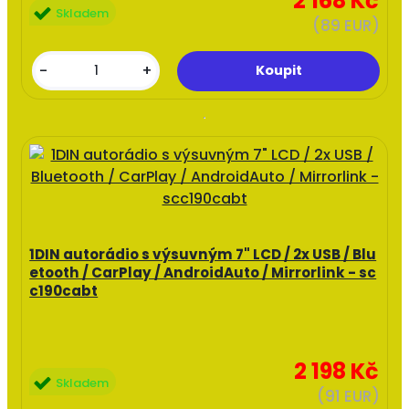
2 168 Kč
Skladem
(89 EUR)
-
+
1DIN autorádio s výsuvným 7" LCD / 2x USB / Blu
etooth / CarPlay / AndroidAuto / Mirrorlink - sc
c190cabt
2 198 Kč
Skladem
(91 EUR)