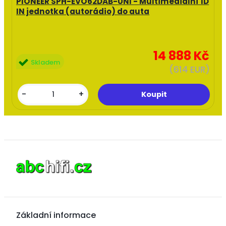
PIONEER SPH-EVO62DAB-UNI - Multimediální 1D
IN jednotka (autorádio) do auta
14 888 Kč
Skladem
(614 EUR)
-
+
Základní informace