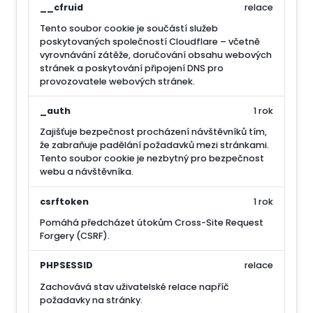
__cfruid
relace
Tento soubor cookie je součástí služeb
poskytovaných společností Cloudflare – včetně
vyrovnávání zátěže, doručování obsahu webových
stránek a poskytování připojení DNS pro
provozovatele webových stránek.
_auth
1 rok
Zajišťuje bezpečnost procházení návštěvníků tím,
že zabraňuje padělání požadavků mezi stránkami.
Tento soubor cookie je nezbytný pro bezpečnost
webu a návštěvníka.
csrftoken
1 rok
Pomáhá předcházet útokům Cross-Site Request
Forgery (CSRF).
PHPSESSID
relace
Zachovává stav uživatelské relace napříč
požadavky na stránky.