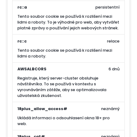
rc::a
persistentní
Tento soubor cookie se používá k rozlišení mezi
lidmi a roboty. To je výhodné pro web, aby vytvářet
platné zprávy o používání jejich webových stránek.
rc::c
relace
Tento soubor cookie se používá k rozlišení mezi
lidmi a roboty.
AWSALBCORS
6 dnů
Registruje, který server-cluster obsluhuje
návštěvníka. To se používá v kontextu s
vyrovnáváním zátěže, aby se optimalizovala
uživatelská zkušenost.
18plus_allow_access#
neznámý
Ukládá informaci o odsouhlasení okna 18+ pro
web.
18plus_cat#
neznámý