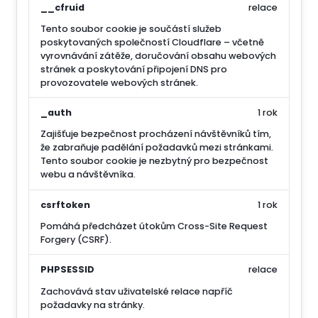
__cfruid
relace
Tento soubor cookie je součástí služeb
poskytovaných společností Cloudflare – včetně
vyrovnávání zátěže, doručování obsahu webových
stránek a poskytování připojení DNS pro
provozovatele webových stránek.
_auth
1 rok
Zajišťuje bezpečnost procházení návštěvníků tím,
že zabraňuje padělání požadavků mezi stránkami.
Tento soubor cookie je nezbytný pro bezpečnost
webu a návštěvníka.
csrftoken
1 rok
Pomáhá předcházet útokům Cross-Site Request
Forgery (CSRF).
PHPSESSID
relace
Zachovává stav uživatelské relace napříč
požadavky na stránky.