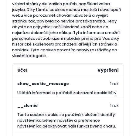
vzhled stránky dle Vašich potřeb, například volba
jazyka.
Díky těmto cookies mohou majitelé i developeři
webu více porozumět chování uživatelů a vyvijet
stránku tak, aby byla co nejvíce prozákaznická. Tedy
abyste co nejrychleji našli hledané zboží nebo co
nejsnáze dokončili jeho nákup.
Tyto informace umožní
personalizovat zobrazení nabídek přímo pro Vás díky
historické zkušenosti procházení dřívějších stránek a
nabídek.
Tyto cookies prozatím nebyly roztříděny do
vlastní kategorie.
Účel
Vypršení
show_cookie_message
1 rok
Ukládá informaci o potřebě zobrazení cookie lišty
__zlcmid
1 rok
Tento soubor cookie se používá k uložení identity
návštěvníka během návštěv a preference
návštěvníka deaktivovat naši funkci živého chatu.