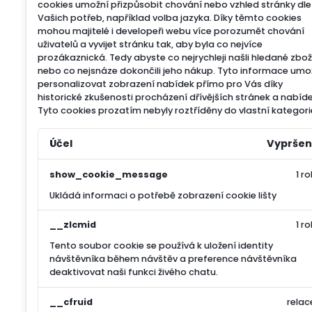
cookies umožní přizpůsobit chování nebo vzhled stránky dle
Vašich potřeb, například volba jazyka.
Díky těmto cookies
mohou majitelé i developeři webu více porozumět chování
uživatelů a vyvijet stránku tak, aby byla co nejvíce
prozákaznická. Tedy abyste co nejrychleji našli hledané zbož
nebo co nejsnáze dokončili jeho nákup.
Tyto informace umo
personalizovat zobrazení nabídek přímo pro Vás díky
historické zkušenosti procházení dřívějších stránek a nabíde
Tyto cookies prozatím nebyly roztříděny do vlastní kategori
Účel
Vypršen
show_cookie_message
1 ro
Ukládá informaci o potřebě zobrazení cookie lišty
__zlcmid
1 ro
Tento soubor cookie se používá k uložení identity
návštěvníka během návštěv a preference návštěvníka
deaktivovat naši funkci živého chatu.
__cfruid
relac