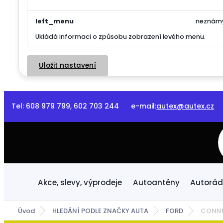
left_menu
neznám
Ukládá informaci o způsobu zobrazení levého menu.
Uložit nastavení
Tel: 608 979 799, 602 703 244 e-mail:
autex@autex.cz
Do
Akce, slevy, výprodeje
Autoantény
Autorád
Úvod
HLEDÁNÍ PODLE ZNAČKY AUTA
FORD
CONN