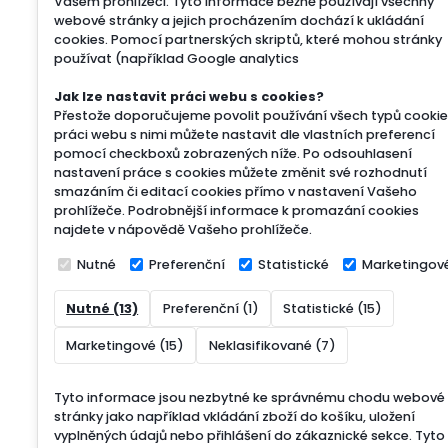
Vašem prohlížeči. Tyto informace běžně používají všechny
webové stránky a jejich procházením dochází k ukládání
cookies. Pomocí partnerských skriptů, které mohou stránky
používat (například Google analytics
Jak lze nastavit práci webu s cookies?
Přestože doporučujeme povolit používání všech typů cookie
práci webu s nimi můžete nastavit dle vlastních preferencí
pomocí checkboxů zobrazených níže. Po odsouhlasení
nastavení práce s cookies můžete změnit své rozhodnutí
smazáním či editací cookies přímo v nastavení Vašeho
prohlížeče. Podrobnější informace k promazání cookies
najdete v nápovědě Vašeho prohlížeče.
Nutné
Preferenční
Statistické
Marketingov
Nutné (13)
Preferenční (1)
Statistické (15)
Marketingové (15)
Neklasifikované (7)
Tyto informace jsou nezbytné ke správnému chodu webové
stránky jako například vkládání zboží do košíku, uložení
vyplněných údajů nebo přihlášení do zákaznické sekce.
Tyto