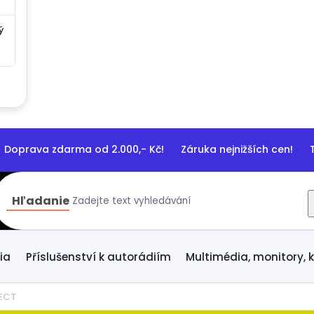
ý
prava zdarma od 2.000,- Kč! Záruka nejnižších cen! T
Hľadanie
ia
Příslušenství k autorádiím
Multimédia, monitory,
ECT