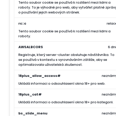
Tento soubor cookie se používá k rozlišení mezi lidmi a
roboty. To je výhodné pro web, aby vytvářet platné zpráv
o používání jejich webových stránek.
rc::c
relac
Tento soubor cookie se používá k rozlišení mezi lidmi a
roboty.
AWSALBCORS
6 dn
Registruje, který server-cluster obsluhuje návštěvníka. To
se používá v kontextu s vyrovnáváním zátěže, aby se
optimalizovala uživatelská zkušenost.
18plus_allow_access#
neznám
Ukládá informaci o odsouhlasení okna 18+ pro web.
18plus_cat#
neznám
Ukládá informaci o odsouhlasení okna 18+ pro kategorii.
bs_slide_menu
neznám