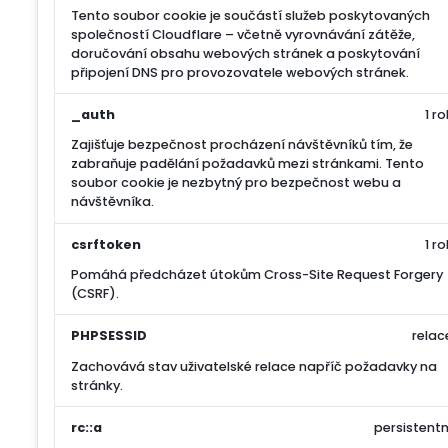
Tento soubor cookie je součástí služeb poskytovaných
společností Cloudflare – včetně vyrovnávání zátěže,
doručování obsahu webových stránek a poskytování
připojení DNS pro provozovatele webových stránek.
_auth
1 ro
Zajišťuje bezpečnost procházení návštěvníků tím, že
zabraňuje padělání požadavků mezi stránkami. Tento
soubor cookie je nezbytný pro bezpečnost webu a
návštěvníka.
csrftoken
1 ro
Pomáhá předcházet útokům Cross-Site Request Forgery
(CSRF).
PHPSESSID
relac
Zachovává stav uživatelské relace napříč požadavky na
stránky.
rc::a
persistentn