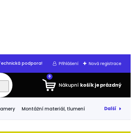
echnická podpora!
Přihlášení
Nová registrace
0
Další
 kamery
Montážní materiál, tlumení