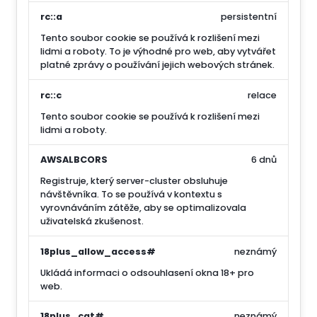
rc::a
persistentní
Tento soubor cookie se používá k rozlišení mezi
lidmi a roboty. To je výhodné pro web, aby vytvářet
platné zprávy o používání jejich webových stránek.
rc::c
relace
Tento soubor cookie se používá k rozlišení mezi
lidmi a roboty.
AWSALBCORS
6 dnů
Registruje, který server-cluster obsluhuje
návštěvníka. To se používá v kontextu s
vyrovnáváním zátěže, aby se optimalizovala
uživatelská zkušenost.
18plus_allow_access#
neznámý
Ukládá informaci o odsouhlasení okna 18+ pro
web.
18plus_cat#
neznámý