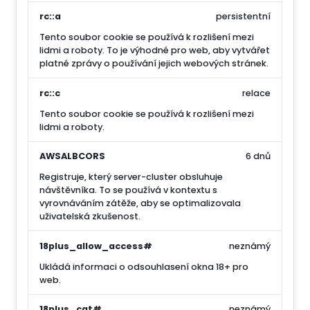
rc::a
persistentní
Tento soubor cookie se používá k rozlišení mezi
lidmi a roboty. To je výhodné pro web, aby vytvářet
platné zprávy o používání jejich webových stránek.
rc::c
relace
Tento soubor cookie se používá k rozlišení mezi
lidmi a roboty.
AWSALBCORS
6 dnů
Registruje, který server-cluster obsluhuje
návštěvníka. To se používá v kontextu s
vyrovnáváním zátěže, aby se optimalizovala
uživatelská zkušenost.
18plus_allow_access#
neznámý
Ukládá informaci o odsouhlasení okna 18+ pro
web.
18plus_cat#
neznámý