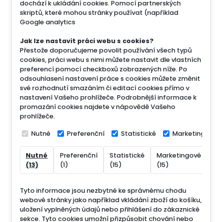
dochází k ukládání cookies. Pomocí partnerských
skriptů, které mohou stránky používat (například
Google analytics
Jak lze nastavit práci webu s cookies?
Přestože doporučujeme povolit používání všech typů
cookies, práci webu s nimi můžete nastavit dle vlastních
preferencí pomocí checkboxů zobrazených níže. Po
odsouhlasení nastavení práce s cookies můžete změnit
své rozhodnutí smazáním či editací cookies přímo v
nastavení Vašeho prohlížeče. Podrobnější informace k
promazání cookies najdete v nápovědě Vašeho
prohlížeče.
Nutné
Preferenční
Statistické
Marketingové
Nutné
Preferenční
Statistické
Marketingové
Ne
(13)
(1)
(15)
(15)
(7
Tyto informace jsou nezbytné ke správnému chodu
webové stránky jako například vkládání zboží do košíku,
uložení vyplněných údajů nebo přihlášení do zákaznické
sekce.
Tyto cookies umožní přizpůsobit chování nebo