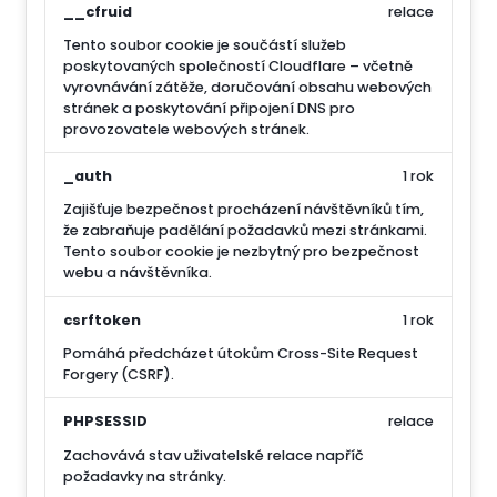
__cfruid
relace
Tento soubor cookie je součástí služeb
poskytovaných společností Cloudflare – včetně
vyrovnávání zátěže, doručování obsahu webových
stránek a poskytování připojení DNS pro
provozovatele webových stránek.
_auth
1 rok
Zajišťuje bezpečnost procházení návštěvníků tím,
že zabraňuje padělání požadavků mezi stránkami.
Tento soubor cookie je nezbytný pro bezpečnost
webu a návštěvníka.
csrftoken
1 rok
Pomáhá předcházet útokům Cross-Site Request
Forgery (CSRF).
PHPSESSID
relace
Zachovává stav uživatelské relace napříč
požadavky na stránky.