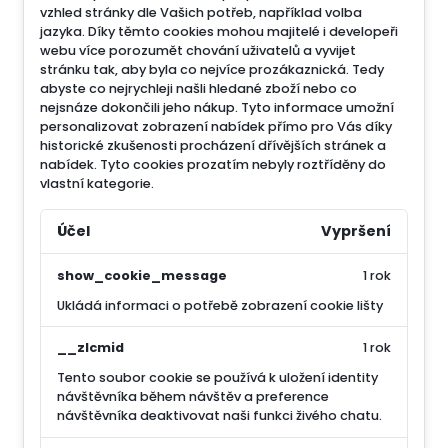
vzhled stránky dle Vašich potřeb, například volba
jazyka.
Díky těmto cookies mohou majitelé i developeři
webu více porozumět chování uživatelů a vyvijet
stránku tak, aby byla co nejvíce prozákaznická. Tedy
abyste co nejrychleji našli hledané zboží nebo co
nejsnáze dokončili jeho nákup.
Tyto informace umožní
personalizovat zobrazení nabídek přímo pro Vás díky
historické zkušenosti procházení dřívějších stránek a
nabídek.
Tyto cookies prozatím nebyly roztříděny do
vlastní kategorie.
Účel
Vypršení
show_cookie_message
1 rok
Ukládá informaci o potřebě zobrazení cookie lišty
__zlcmid
1 rok
Tento soubor cookie se používá k uložení identity
návštěvníka během návštěv a preference
návštěvníka deaktivovat naši funkci živého chatu.