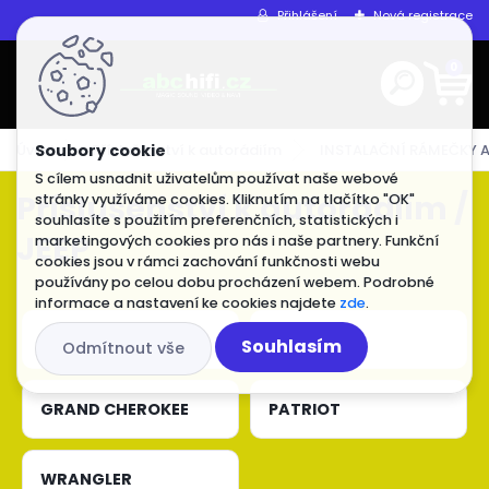
Přihlášení
Nová registrace
0
Úvod
Příslušenství k autorádiím
INSTALAČNÍ RÁMEČKY A
S cílem usnadnit uživatelům používat naše webové
Příslušenství k autorádiím /
stránky využíváme cookies. Kliknutím na tlačítko "OK"
souhlasíte s použitím preferenčních, statistických i
JEEP
marketingových cookies pro nás i naše partnery. Funkční
cookies jsou v rámci zachování funkčnosti webu
používány po celou dobu procházení webem. Podrobné
informace a nastavení ke cookies najdete
zde
.
COMMANDER
COMPASS
Souhlasím
Odmítnout vše
GRAND CHEROKEE
PATRIOT
WRANGLER