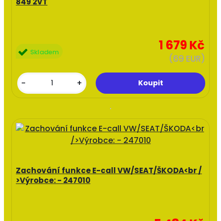
849 2VT
1 679 Kč
Skladem
(69 EUR)
-
+
Zachování funkce E-call VW/SEAT/ŠKODA<br /
>Výrobce: - 247010