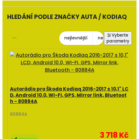
HLEDÁNÍ PODLE ZNAČKY AUTA / KODIAQ
nejlevnější
nejdražší
nejl
Autorádio pro Škoda Kodiaq 2016-2017 s 10,1" LC
D, Android 10.0, WI-FI, GPS, Mirror link, Bluetoot
h - 80884A
80884A
3 718 Kč