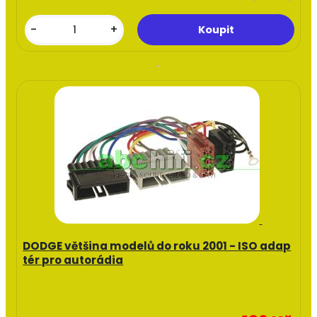
-
+
DODGE většina modelů do roku 2001 - ISO adap
tér pro autorádia