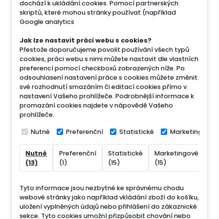
dochází k ukládání cookies. Pomocí partnerských
skriptů, které mohou stránky používat (například
Google analytics
Jak lze nastavit práci webu s cookies?
Přestože doporučujeme povolit používání všech typů
cookies, práci webu s nimi můžete nastavit dle vlastních
preferencí pomocí checkboxů zobrazených níže. Po
odsouhlasení nastavení práce s cookies můžete změnit
své rozhodnutí smazáním či editací cookies přímo v
nastavení Vašeho prohlížeče. Podrobnější informace k
promazání cookies najdete v nápovědě Vašeho
prohlížeče.
Nutné
Preferenční
Statistické
Marketingové
Nutné
Preferenční
Statistické
Marketingové
Ne
(13)
(1)
(15)
(15)
(7
Tyto informace jsou nezbytné ke správnému chodu
webové stránky jako například vkládání zboží do košíku,
uložení vyplněných údajů nebo přihlášení do zákaznické
sekce.
Tyto cookies umožní přizpůsobit chování nebo