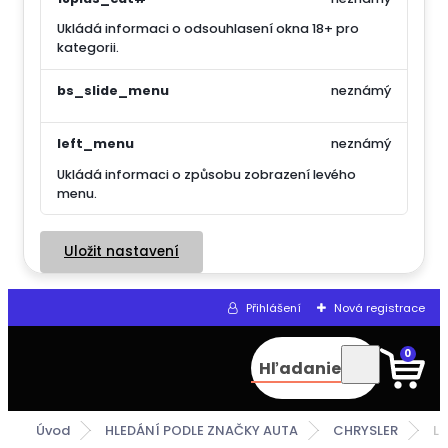
Ukládá informaci o odsouhlasení okna 18+ pro
kategorii.
bs_slide_menu
neznámý
left_menu
neznámý
Ukládá informaci o způsobu zobrazení levého
menu.
Uložit nastavení
Přihlášení
Nová registrace
0
Hľadanie
Úvod
HLEDÁNÍ PODLE ZNAČKY AUTA
CHRYSLER
L