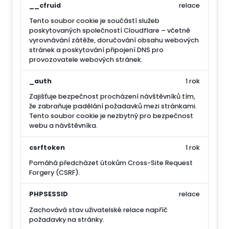
__cfruid
relace
Tento soubor cookie je součástí služeb
poskytovaných společností Cloudflare – včetně
vyrovnávání zátěže, doručování obsahu webových
stránek a poskytování připojení DNS pro
provozovatele webových stránek.
_auth
1 rok
Zajišťuje bezpečnost procházení návštěvníků tím,
že zabraňuje padělání požadavků mezi stránkami.
Tento soubor cookie je nezbytný pro bezpečnost
webu a návštěvníka.
csrftoken
1 rok
Pomáhá předcházet útokům Cross-Site Request
Forgery (CSRF).
PHPSESSID
relace
Zachovává stav uživatelské relace napříč
požadavky na stránky.