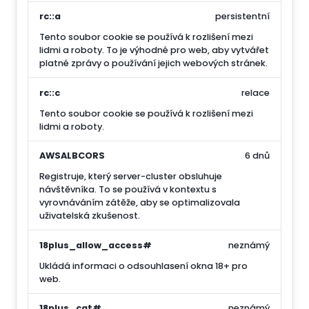
rc::a
persistentní
Tento soubor cookie se používá k rozlišení mezi
lidmi a roboty. To je výhodné pro web, aby vytvářet
platné zprávy o používání jejich webových stránek.
rc::c
relace
Tento soubor cookie se používá k rozlišení mezi
lidmi a roboty.
AWSALBCORS
6 dnů
Registruje, který server-cluster obsluhuje
návštěvníka. To se používá v kontextu s
vyrovnáváním zátěže, aby se optimalizovala
uživatelská zkušenost.
18plus_allow_access#
neznámý
Ukládá informaci o odsouhlasení okna 18+ pro
web.
18plus_cat#
neznámý