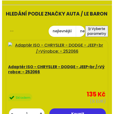
HLEDÁNÍ PODLE ZNAČKY AUTA / LE BARON
nejlevnější
nejdražší
nejl
Adaptér ISO - CHRYSLER - DODGE - JEEP<br />Vý
robce: - 252066
135 Kč
Skladem
(6 EUR)
-
+