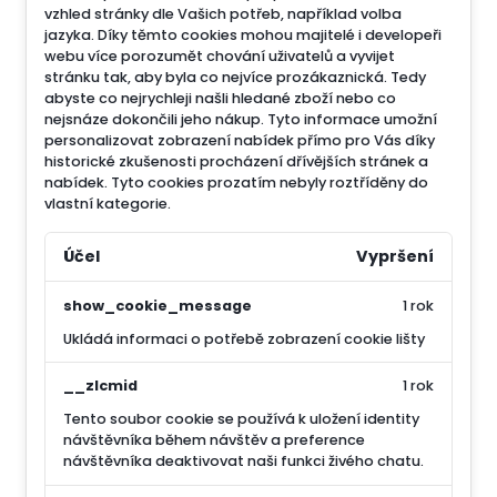
vzhled stránky dle Vašich potřeb, například volba
jazyka.
Díky těmto cookies mohou majitelé i developeři
webu více porozumět chování uživatelů a vyvijet
stránku tak, aby byla co nejvíce prozákaznická. Tedy
abyste co nejrychleji našli hledané zboží nebo co
nejsnáze dokončili jeho nákup.
Tyto informace umožní
personalizovat zobrazení nabídek přímo pro Vás díky
historické zkušenosti procházení dřívějších stránek a
nabídek.
Tyto cookies prozatím nebyly roztříděny do
vlastní kategorie.
Účel
Vypršení
show_cookie_message
1 rok
Ukládá informaci o potřebě zobrazení cookie lišty
__zlcmid
1 rok
Tento soubor cookie se používá k uložení identity
návštěvníka během návštěv a preference
návštěvníka deaktivovat naši funkci živého chatu.