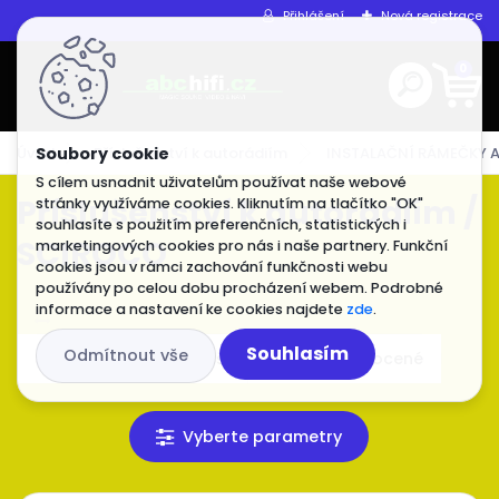
Přihlášení
Nová registrace
0
Úvod
Příslušenství k autorádiím
INSTALAČNÍ RÁMEČKY A
S cílem usnadnit uživatelům používat naše webové
Příslušenství k autorádiím /
stránky využíváme cookies. Kliknutím na tlačítko "OK"
souhlasíte s použitím preferenčních, statistických i
SCIROCO
marketingových cookies pro nás i naše partnery. Funkční
cookies jsou v rámci zachování funkčnosti webu
používány po celou dobu procházení webem. Podrobné
informace a nastavení ke cookies najdete
zde
.
Souhlasím
Odmítnout vše
nejlevnější
nejdražší
nejlépe hodnocené