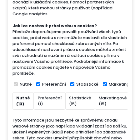
dochází k ukládání cookies. Pomocí partnerských
skriptů, které mohou stránky používat (například
Google analytics
Jak lze nastavit práci webu s cookies?
Přestože doporučujeme povolit používání všech typů
cookies, práci webu s nimi můžete nastavit dle vlastních
preferencí pomocí checkboxů zobrazených níže. Po
odsouhlasení nastavení práce s cookies můžete změnit
své rozhodnutí smazáním či editací cookies přímo v
nastavení Vašeho prohlížeče. Podrobnější informace k
promazání cookies najdete v nápovědě Vašeho
prohlížeče.
Nutné
Preferenční
Statistické
Marketingové
Nutné
Preferenční
Statistické
Marketingové
Ne
(13)
(1)
(15)
(15)
(7
Tyto informace jsou nezbytné ke správnému chodu
webové stránky jako například vkládání zboží do košíku,
uložení vyplněných údajů nebo přihlášení do zákaznické
sekce.
Tyto cookies umožní přizpůsobit chování nebo