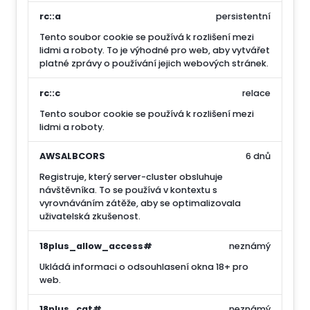
rc::a
persistentní
Tento soubor cookie se používá k rozlišení mezi
lidmi a roboty. To je výhodné pro web, aby vytvářet
platné zprávy o používání jejich webových stránek.
rc::c
relace
Tento soubor cookie se používá k rozlišení mezi
lidmi a roboty.
AWSALBCORS
6 dnů
Registruje, který server-cluster obsluhuje
návštěvníka. To se používá v kontextu s
vyrovnáváním zátěže, aby se optimalizovala
uživatelská zkušenost.
18plus_allow_access#
neznámý
Ukládá informaci o odsouhlasení okna 18+ pro
web.
18plus_cat#
neznámý