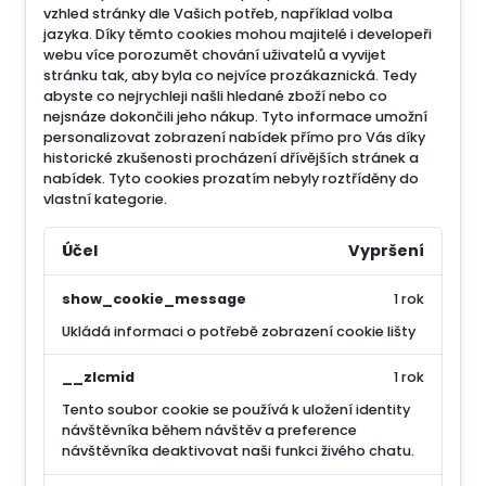
vzhled stránky dle Vašich potřeb, například volba
jazyka.
Díky těmto cookies mohou majitelé i developeři
webu více porozumět chování uživatelů a vyvijet
stránku tak, aby byla co nejvíce prozákaznická. Tedy
abyste co nejrychleji našli hledané zboží nebo co
nejsnáze dokončili jeho nákup.
Tyto informace umožní
personalizovat zobrazení nabídek přímo pro Vás díky
historické zkušenosti procházení dřívějších stránek a
nabídek.
Tyto cookies prozatím nebyly roztříděny do
vlastní kategorie.
Účel
Vypršení
show_cookie_message
1 rok
Ukládá informaci o potřebě zobrazení cookie lišty
__zlcmid
1 rok
Tento soubor cookie se používá k uložení identity
návštěvníka během návštěv a preference
návštěvníka deaktivovat naši funkci živého chatu.