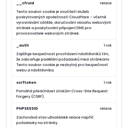
__cfruid
relace
Tento soubor cookie je součástí služeb
poskytovaných společností Cloudflare – včetně
vyrovnávání zátěže, doručování obsahu webových
stránek a poskytování připojení DNS pro
provozovatele webových stránek.
_auth
1 rok
Zajišťuje bezpečnost procházení návštěvníků tím,
že zabraňuje padělání požadavků mezi stránkami.
Tento soubor cookie je nezbytný pro bezpečnost
webu a návštěvníka.
csrftoken
1 rok
Pomáhá předcházet útokům Cross-Site Request
Forgery (CSRF).
PHPSESSID
relace
Zachovává stav uživatelské relace napříč
požadavky na stránky.