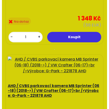
1 348 Kč
Na dotaz
(56 EUR)
-
+
AHD / CVBS parkovací kamera MB Sprinter (06
-18) (2018->) / VW Crafter (06-17)<br />Výrobc
e: G-Park - 221878 AHD