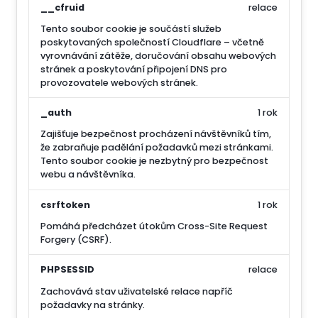
__cfruid
relace
Tento soubor cookie je součástí služeb
poskytovaných společností Cloudflare – včetně
vyrovnávání zátěže, doručování obsahu webových
stránek a poskytování připojení DNS pro
provozovatele webových stránek.
_auth
1 rok
Zajišťuje bezpečnost procházení návštěvníků tím,
že zabraňuje padělání požadavků mezi stránkami.
Tento soubor cookie je nezbytný pro bezpečnost
webu a návštěvníka.
csrftoken
1 rok
Pomáhá předcházet útokům Cross-Site Request
Forgery (CSRF).
PHPSESSID
relace
Zachovává stav uživatelské relace napříč
požadavky na stránky.