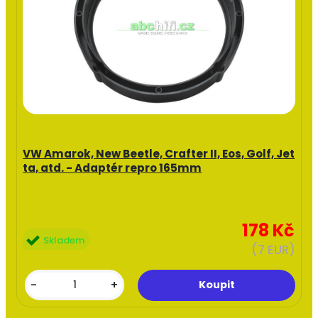
VW Amarok, New Beetle, Crafter II, Eos, Golf, Jet
ta, atd. - Adaptér repro 165mm
178 Kč
Skladem
(7 EUR)
-
+