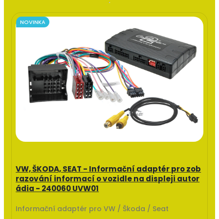
NOVINKA
VW, ŠKODA, SEAT - Informační adaptér pro zob
razování informací o vozidle na displeji autor
ádia - 240060 UVW01
Informační adaptér pro VW / Škoda / Seat