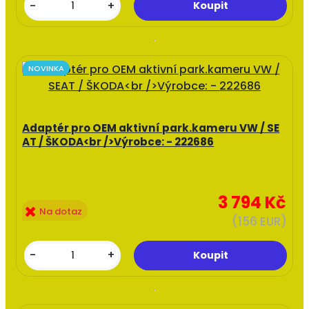
-
+
NOVINKA
Adaptér pro OEM aktivní park.kameru VW / SE
AT / ŠKODA<br />Výrobce: - 222686
3 794 Kč
Na dotaz
(156 EUR)
-
+