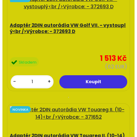
Adaptér 2DIN autorádia VW Golf VII. - vystoupl
ý<br />Výrobce: - 372693 D
1 513 Kč
Skladem
(62 EUR)
-
+
NOVINKA
Adaptér 2DIN autorádia VW Touareg II. (10-14)