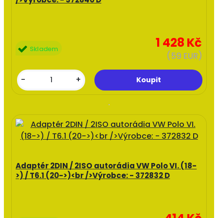
1 428 Kč
Skladem
(59 EUR)
-
+
Adaptér 2DIN / 2ISO autorádia VW Polo VI. (18-
>) / T6.1 (20->)<br />Výrobce: - 372832 D