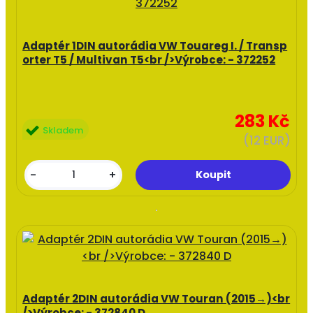
Adaptér 1DIN autorádia VW Touareg I. / Transp
orter T5 / Multivan T5<br />Výrobce: - 372252
283 Kč
Skladem
(12 EUR)
-
+
Adaptér 2DIN autorádia VW Touran (2015→)<br
/>Výrobce: - 372840 D