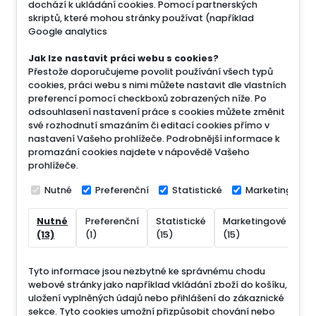
dochází k ukládání cookies. Pomocí partnerských
skriptů, které mohou stránky používat (například
Google analytics
Jak lze nastavit práci webu s cookies?
Přestože doporučujeme povolit používání všech typů
cookies, práci webu s nimi můžete nastavit dle vlastních
preferencí pomocí checkboxů zobrazených níže. Po
odsouhlasení nastavení práce s cookies můžete změnit
své rozhodnutí smazáním či editací cookies přímo v
nastavení Vašeho prohlížeče. Podrobnější informace k
promazání cookies najdete v nápovědě Vašeho
prohlížeče.
Nutné
Preferenční
Statistické
Marketingové
Nutné
Preferenční
Statistické
Marketingové
Ne
(13)
(1)
(15)
(15)
(7
Tyto informace jsou nezbytné ke správnému chodu
webové stránky jako například vkládání zboží do košíku,
uložení vyplněných údajů nebo přihlášení do zákaznické
sekce.
Tyto cookies umožní přizpůsobit chování nebo