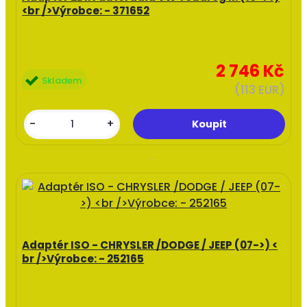
<br />Výrobce: - 371652
2 746 Kč
Skladem
(113 EUR)
-
+
Adaptér ISO - CHRYSLER /DODGE / JEEP (07->) <
br />Výrobce: - 252165