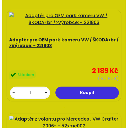
Adaptér pro OEM park.kameru VW / ŠKODA<br /
>Výrobce: - 221803
2 189 Kč
Skladem
(90 EUR)
-
+