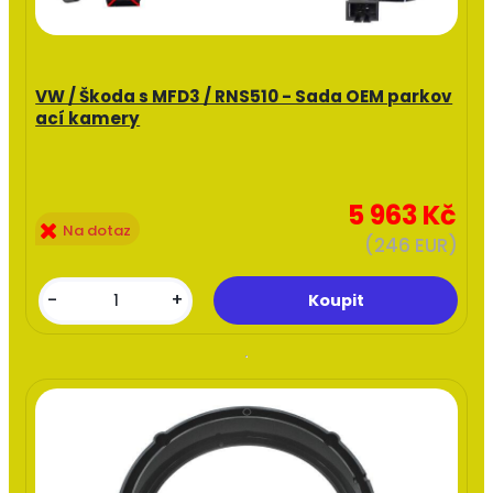
VW / Škoda s MFD3 / RNS510 - Sada OEM parkov
ací kamery
5 963 Kč
Na dotaz
(246 EUR)
-
+