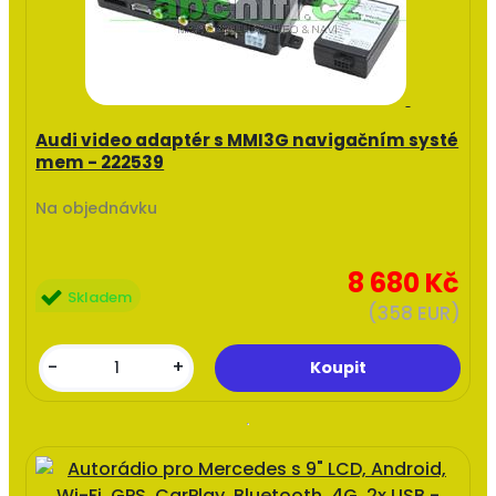
Audi video adaptér s MMI3G navigačním systé
mem - 222539
Na objednávku
8 680 Kč
Skladem
(358 EUR)
-
+