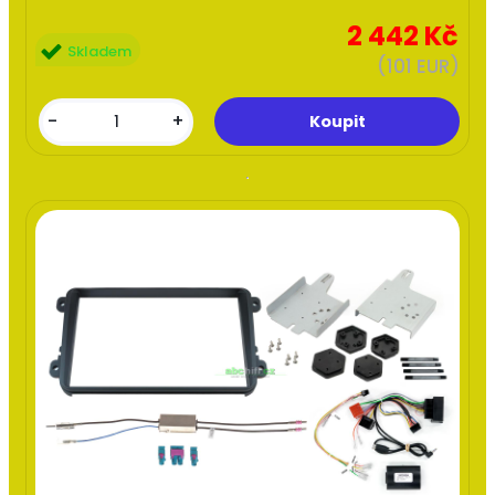
2 442 Kč
Skladem
(101 EUR)
-
+