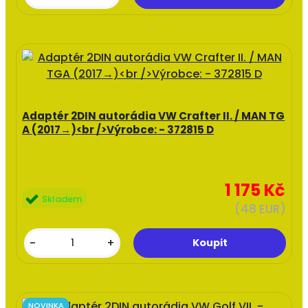
Adaptér 2DIN autorádia VW Crafter II. / MAN TG
A (2017→)<br />Výrobce: - 372815 D
1 175 Kč
Skladem
(48 EUR)
-
+
NOVINKA