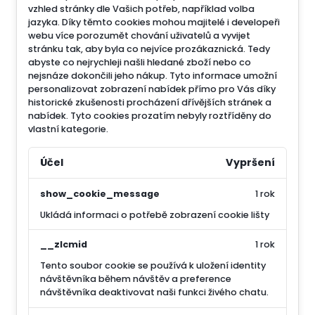
vzhled stránky dle Vašich potřeb, například volba
jazyka.
Díky těmto cookies mohou majitelé i developeři
webu více porozumět chování uživatelů a vyvijet
stránku tak, aby byla co nejvíce prozákaznická. Tedy
abyste co nejrychleji našli hledané zboží nebo co
nejsnáze dokončili jeho nákup.
Tyto informace umožní
personalizovat zobrazení nabídek přímo pro Vás díky
historické zkušenosti procházení dřívějších stránek a
nabídek.
Tyto cookies prozatím nebyly roztříděny do
vlastní kategorie.
Účel
Vypršení
show_cookie_message
1 rok
Ukládá informaci o potřebě zobrazení cookie lišty
__zlcmid
1 rok
Tento soubor cookie se používá k uložení identity
návštěvníka během návštěv a preference
návštěvníka deaktivovat naši funkci živého chatu.