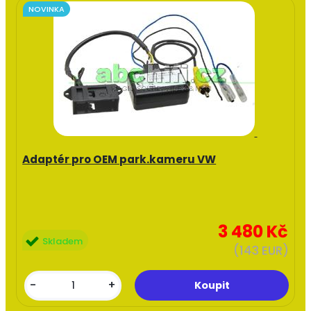
NOVINKA
Adaptér pro OEM park.kameru VW
3 480 Kč
Skladem
(143 EUR)
-
+