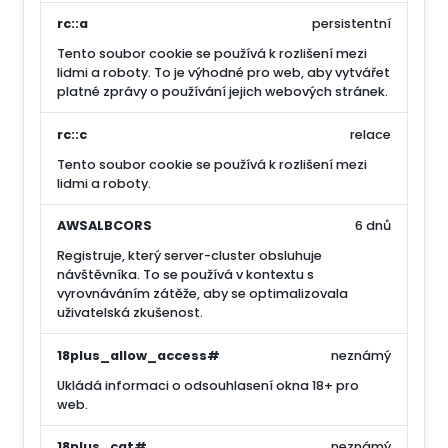
rc::a
persistentní
Tento soubor cookie se používá k rozlišení mezi
lidmi a roboty. To je výhodné pro web, aby vytvářet
platné zprávy o používání jejich webových stránek.
rc::c
relace
Tento soubor cookie se používá k rozlišení mezi
lidmi a roboty.
AWSALBCORS
6 dnů
Registruje, který server-cluster obsluhuje
návštěvníka. To se používá v kontextu s
vyrovnáváním zátěže, aby se optimalizovala
uživatelská zkušenost.
18plus_allow_access#
neznámý
Ukládá informaci o odsouhlasení okna 18+ pro
web.
18plus_cat#
neznámý