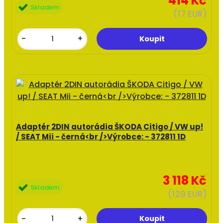
414 Kč
Skladem
(17 EUR)
-
+
Adaptér 2DIN autorádia ŠKODA Citigo / VW up!
/ SEAT Mii - černá<br />Výrobce: - 372811 1D
3 118 Kč
Skladem
(129 EUR)
-
+