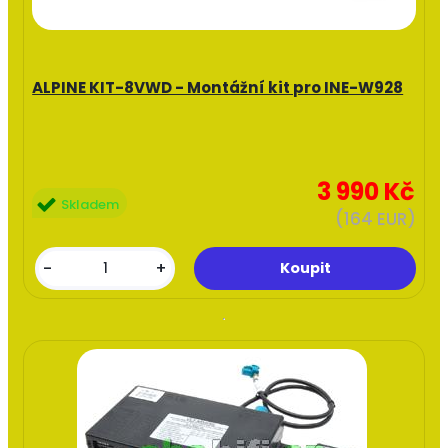
ALPINE KIT-8VWD - Montážní kit pro INE-W928
3 990 Kč
Skladem
(164 EUR)
-
+