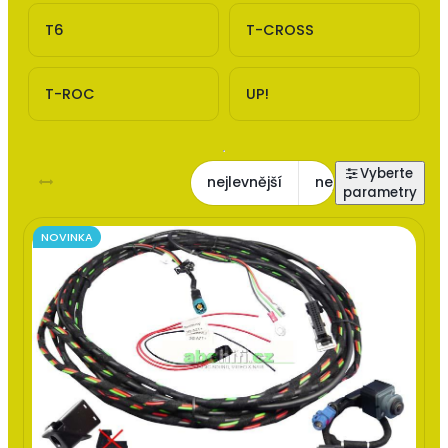
T6
T-CROSS
T-ROC
UP!
nejlevnější
nejdražší
nejl
NOVINKA