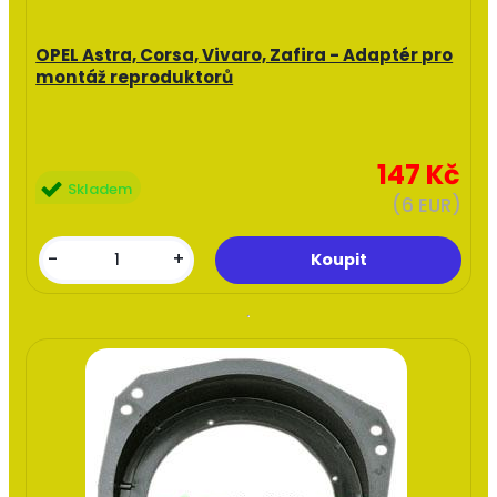
OPEL Astra, Corsa, Vivaro, Zafira - Adaptér pro
montáž reproduktorů
147 Kč
Skladem
(6 EUR)
-
+