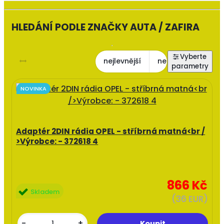
HLEDÁNÍ PODLE ZNAČKY AUTA / ZAFIRA
nejlevnější
nejdražší
nejl
NOVINKA
Adaptér 2DIN rádia OPEL - stříbrná matná<br /
>Výrobce: - 372618 4
866 Kč
Skladem
(36 EUR)
-
+