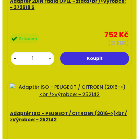
Adaptér 2DIN rádia OPEL - zlatá<br />Výrobce:
- 372618 5
752 Kč
Skladem
(31 EUR)
-
+
Adaptér ISO - PEUGEOT / CITROEN (2016->)<br /
>Výrobce: - 252142