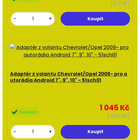
(11 EUR)
-
+
Adaptér z volantu Chevrolet/Opel 2009- pro a
utorádia Android 7", 9", 10" - 51sch01
1 045 Kč
Skladem
(43 EUR)
-
+