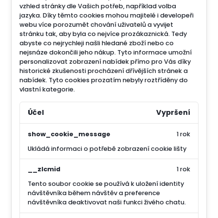
vzhled stránky dle Vašich potřeb, například volba
jazyka.
Díky těmto cookies mohou majitelé i developeři
webu více porozumět chování uživatelů a vyvijet
stránku tak, aby byla co nejvíce prozákaznická. Tedy
abyste co nejrychleji našli hledané zboží nebo co
nejsnáze dokončili jeho nákup.
Tyto informace umožní
personalizovat zobrazení nabídek přímo pro Vás díky
historické zkušenosti procházení dřívějších stránek a
nabídek.
Tyto cookies prozatím nebyly roztříděny do
vlastní kategorie.
Účel
Vypršení
show_cookie_message
1 rok
Ukládá informaci o potřebě zobrazení cookie lišty
__zlcmid
1 rok
Tento soubor cookie se používá k uložení identity
návštěvníka během návštěv a preference
návštěvníka deaktivovat naši funkci živého chatu.