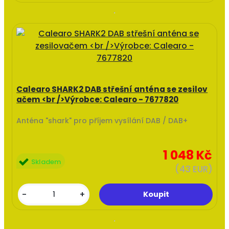
Calearo SHARK2 DAB střešní anténa se zesilov
ačem <br />Výrobce: Calearo - 7677820
Anténa "shark" pro příjem vysílání DAB / DAB+
1 048 Kč
Skladem
(43 EUR)
-
+