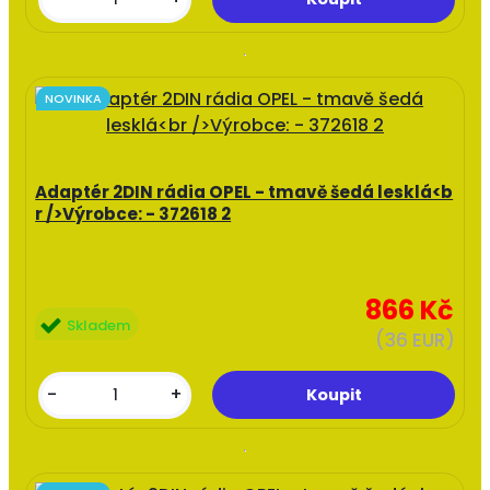
NOVINKA
Adaptér 2DIN rádia OPEL - tmavě šedá lesklá<b
r />Výrobce: - 372618 2
866 Kč
Skladem
(36 EUR)
-
+