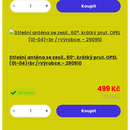
-
+
Střešní anténa se zesil., 60°, krátký prut, OPEL
(01-04)<br />Výrobce: - 290910
499 Kč
Skladem
(21 EUR)
-
+