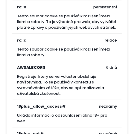
rc::a
persistentní
Tento soubor cookie se používá k rozlišení mezi
lidmi a roboty. To je výhodné pro web, aby vytvářet
platné zprávy o používání jejich webových stránek.
rc::c
relace
Tento soubor cookie se používá k rozlišení mezi
lidmi a roboty.
AWSALBCORS
6 dnů
Registruje, který server-cluster obsluhuje
návštěvníka. To se používá v kontextu s
vyrovnáváním zátěže, aby se optimalizovala
uživatelská zkušenost.
18plus_allow_access#
neznámý
Ukládá informaci o odsouhlasení okna 18+ pro
web.
18plus_cat#
neznámý