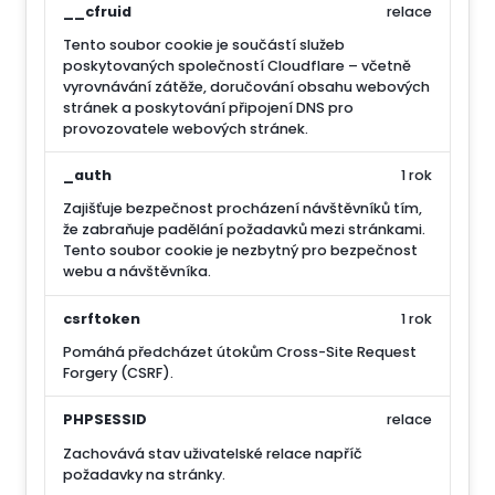
__cfruid
relace
Tento soubor cookie je součástí služeb
poskytovaných společností Cloudflare – včetně
vyrovnávání zátěže, doručování obsahu webových
stránek a poskytování připojení DNS pro
provozovatele webových stránek.
_auth
1 rok
Zajišťuje bezpečnost procházení návštěvníků tím,
že zabraňuje padělání požadavků mezi stránkami.
Tento soubor cookie je nezbytný pro bezpečnost
webu a návštěvníka.
csrftoken
1 rok
Pomáhá předcházet útokům Cross-Site Request
Forgery (CSRF).
PHPSESSID
relace
Zachovává stav uživatelské relace napříč
požadavky na stránky.