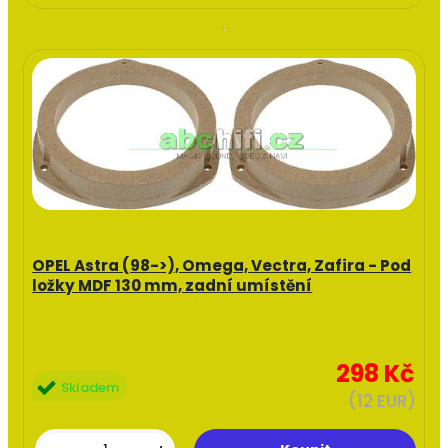
OPEL Astra (98->), Omega, Vectra, Zafira - Pod
ložky MDF 130 mm, zadní umístění
298 Kč
Skladem
(12 EUR)