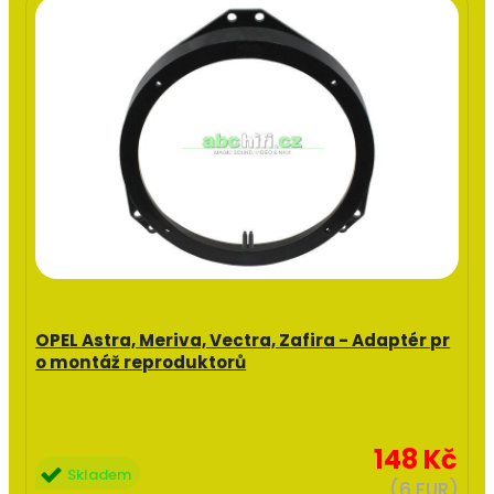
OPEL Astra, Meriva, Vectra, Zafira - Adaptér pr
o montáž reproduktorů
148 Kč
Skladem
(6 EUR)