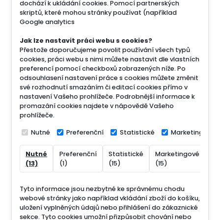
dochází k ukládání cookies. Pomocí partnerských
skriptů, které mohou stránky používat (například
Google analytics
Jak lze nastavit práci webu s cookies?
Přestože doporučujeme povolit používání všech typů
cookies, práci webu s nimi můžete nastavit dle vlastních
preferencí pomocí checkboxů zobrazených níže. Po
odsouhlasení nastavení práce s cookies můžete změnit
své rozhodnutí smazáním či editací cookies přímo v
nastavení Vašeho prohlížeče. Podrobnější informace k
promazání cookies najdete v nápovědě Vašeho
prohlížeče.
Nutné
Preferenční
Statistické
Marketingové
Nutné
Preferenční
Statistické
Marketingové
Ne
(13)
(1)
(15)
(15)
(7
Tyto informace jsou nezbytné ke správnému chodu
webové stránky jako například vkládání zboží do košíku,
uložení vyplněných údajů nebo přihlášení do zákaznické
sekce.
Tyto cookies umožní přizpůsobit chování nebo