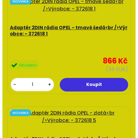
NOVINKA
Adaptér 2DIN rádia OPEL - tmavě šedá<br />Výr
obce: - 372618 1
866 Kč
Skladem
(36 EUR)
-
+
NOVINKA