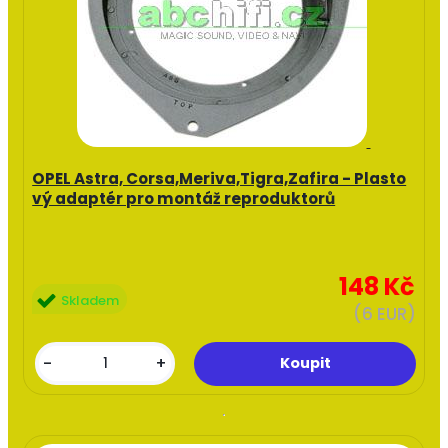
OPEL Astra, Corsa,Meriva,Tigra,Zafira - Plasto
vý adaptér pro montáž reproduktorů
148 Kč
Skladem
(6 EUR)
-
+