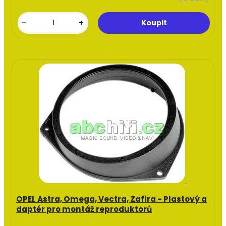
-
+
OPEL Astra, Omega, Vectra, Zafira - Plastový a
daptér pro montáž reproduktorů