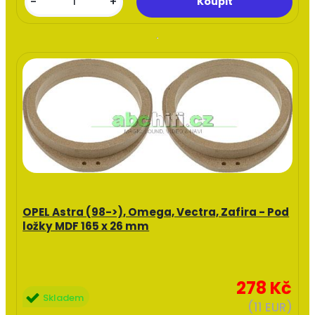
-
+
OPEL Astra (98->), Omega, Vectra, Zafira - Pod
ložky MDF 165 x 26 mm
278 Kč
Skladem
(11 EUR)