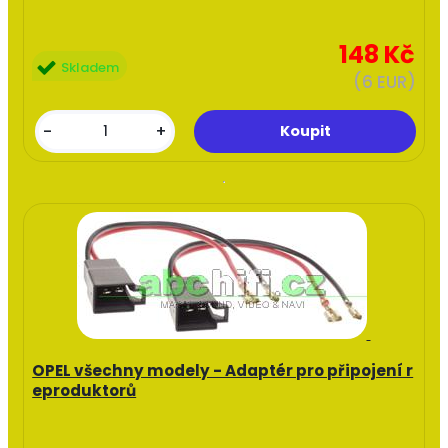
148 Kč
Skladem
(6 EUR)
-
+
OPEL všechny modely - Adaptér pro připojení r
eproduktorů