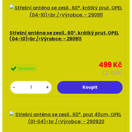
Střešní anténa se zesil., 60°, krátký prut, OPEL
(04-10)<br />Výrobce: - 290911
499 Kč
Skladem
(21 EUR)
-
+