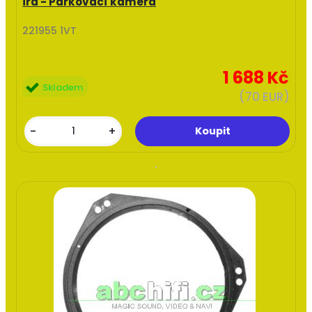
ira - Parkovací kamera
221955 1VT
1 688 Kč
Skladem
(70 EUR)
-
+